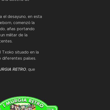
a el desayuno, en esta
 Reborn, comenzó la
ado, añas portando
n militar de la
tentes.
l Txoko situado en la
 diferentes países.
URGIA RETRO
, que