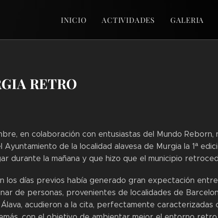
INICIO
ACTIVIDADES
GALERIA
RGIA RETRO
mbre, en colaboración con entusiastas del Mundo Reborn, 
l Ayuntamiento de la localidad alavesa de Murgia la 1ª edi
ar durante la mañana y que hizo que el municipio retroced
n los días previos había generado gran expectación entre 
ar de personas, provenientes de localidades de Barcelona,
y Álava, acudieron a la cita, perfectamente caracterizadas
más, con el objetivo de ambientar mejor el entorno retro