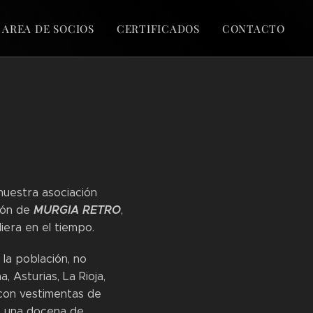
AREA DE SOCIOS
CERTIFICADOS
CONTACTO
nuestra asociación
MURGIA RETRO
ción de
,
iera en el tiempo.
la población, no
 Asturias, La Rioja,
 con vestimentas de
, una docena de